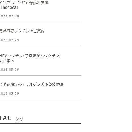
インフルエンザ画像診断装置
「nodoca」
2024.02.09
帯状疱疹ワクチンのご案内
2023.07.29
HPVワクチン(子宮頚がんワクチン)
のご案内
2023.05.29
スギ花粉症のアレルゲン舌下免疫療法
2023.05.29
TAG
タグ